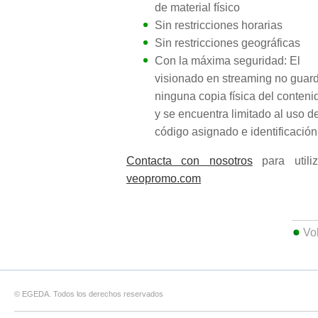
de material físico
Sin restricciones horarias
Sin restricciones geográficas
Con la máxima seguridad: El
visionado en streaming no guar
ninguna copia física del conteni
y se encuentra limitado al uso d
código asignado e identificación
Contacta con nosotros
para utiliz
veopromo.com
Vo
© EGEDA. Todos los derechos reservados