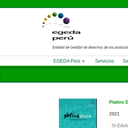
EGEDA Perú
Servicios
Se
Quiénes Somos
Misión
Visi
Antipiratería
Noticias
Memoria Anual
Platino 
2021
· Si Edut