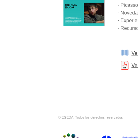
· Picasso
· Noveda
· Experi
· Recurso
Ve
Ve
© EGEDA. Todos los derechos reservados