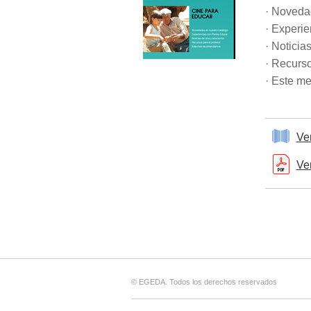
· Noveda
· Experi
· Noticia
· Recurso
· Este m
Ve
Ve
© EGEDA. Todos los derechos reservados