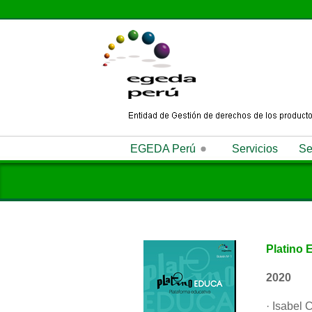
EGEDA Perú
Servicios
Se
Quiénes Somos
Misión
Visi
Antipiratería
Noticias
Memoria Anual
Platino 
2020
· Isabel 