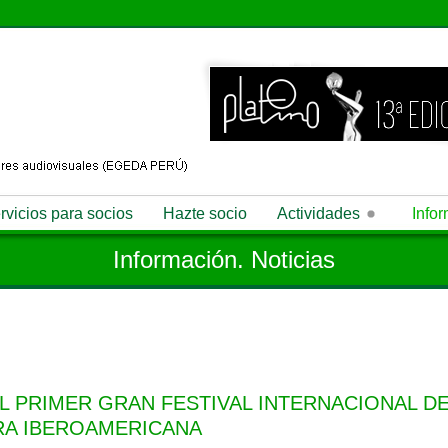
rvicios para socios
Hazte socio
Actividades
Info
ón
Valores
Quién puede ser socio
Red Internacional
Información. Noticias
Eventos
Publicaciones
Convenios
Instituciones y organismos de interés
Iberseries & Platino Industria
P
R
Balance General y
Estados Financieros
Preguntas frecuent
L PRIMER GRAN FESTIVAL INTERNACIONAL DE
RA IBEROAMERICANA