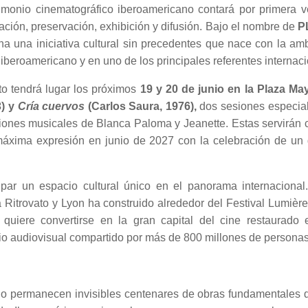
imonio cinematográfico iberoamericano contará por primera v
ción, preservación, exhibición y difusión. Bajo el nombre de
P
una iniciativa cultural sin precedentes que nace con la ambi
o iberoamericano y en uno de los principales referentes internac
cto tendrá lugar los próximos
19 y 20 de junio en la
Plaza Ma
3) y
Cría cuervos
(Carlos Saura, 1976),
dos sesiones especia
nes musicales de Blanca Paloma y Jeanette. Estas servirán co
máxima expresión en junio de 2027 con la celebración de un gr
ar un espacio cultural único en el panorama internacional
 Ritrovato y Lyon ha construido alrededor del Festival Lumièr
quiere convertirse en la gran capital del cine restaurado 
nio audiovisual compartido por más de 800 millones de persona
o permanecen invisibles centenares de obras fundamentales de 