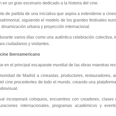
 en un gran escenario dedicado a la historia del cine.
to de partida de una iniciativa que aspira a extenderse a cines
 patrimonial, siguiendo el modelo de los grandes festivales eu
 dinamización urbana y proyección internacional.
 durante varios días como una auténtica celebración colectiva, i
ra ciudadanos y visitantes.
l cine iberoamericano
se en el principal escaparate mundial de las obras maestras re
omunidad de Madrid a cineastas, productores, restauradores, a
del cine procedentes de todo el mundo, creando una plataforma 
diovisual.
val incorporará coloquios, encuentros con creadores, clases m
auraciones internacionales, programas académicos y event