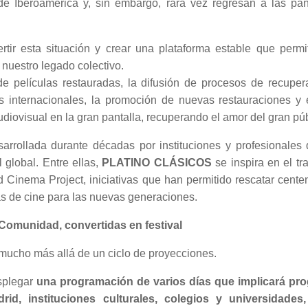
de Iberoamérica y, sin embargo, rara vez regresan a las pant
tir esta situación y crear una plataforma estable que permit
 nuestro legado colectivo.
 de películas restauradas, la difusión de procesos de recuper
os internacionales, la promoción de nuevas restauraciones y 
diovisual en la gran pantalla, recuperando el amor del gran públ
esarrollada durante décadas por instituciones y profesionales
 global. Entre ellas,
PLATINO CLÁSICOS
se inspira en el t
 Cinema Project, iniciativas que han permitido rescatar cente
las de cine para las nuevas generaciones.
Comunidad, convertidas en festival
mucho más allá de un ciclo de proyecciones.
esplegar
una programación de varios días que implicará prog
d, instituciones culturales, colegios y universidades,