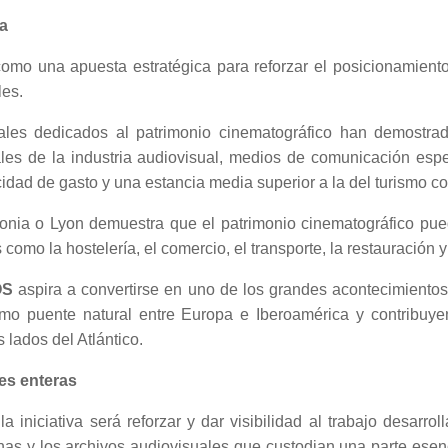
a
mo una apuesta estratégica para reforzar el posicionamient
les.
ionales dedicados al patrimonio cinematográfico han demostr
ales de la industria audiovisual, medios de comunicación espe
dad de gasto y una estancia media superior a la del turismo c
onia o Lyon demuestra que el patrimonio cinematográfico pue
omo la hostelería, el comercio, el transporte, la restauración y 
OS
aspira a convertirse en uno de los grandes acontecimientos
mo puente natural entre Europa e Iberoamérica y contribuye
 lados del Atlántico.
es enteras
 iniciativa será reforzar y dar visibilidad al trabajo desarr
nas y los archivos audiovisuales que custodian una parte esenc