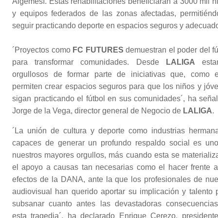
Algemesí. Estas rehabilitaciones beneficiarán a 3000 mil n
y equipos federados de las zonas afectadas, permitiénd
seguir practicando deporte en espacios seguros y adecuad
´Proyectos como
FC FUTURES
demuestran el poder del fú
para transformar comunidades. Desde
LALIGA
esta
orgullosos de formar parte de iniciativas que, como e
permiten crear espacios seguros para que los niños y jóv
sigan practicando el fútbol en sus comunidades´, ha seña
Jorge de la Vega, director general de Negocio de
LALIGA
.
´La unión de cultura y deporte como industrias herman
capaces de generar un profundo respaldo social es un
nuestros mayores orgullos, más cuando esta se materializ
el apoyo a causas tan necesarias como el hacer frente a
efectos de la DANA, ante la que los profesionales de nue
audiovisual han querido aportar su implicación y talento 
subsanar cuanto antes las devastadoras consecuencia
esta tragedia´, ha declarado Enrique Cerezo, president